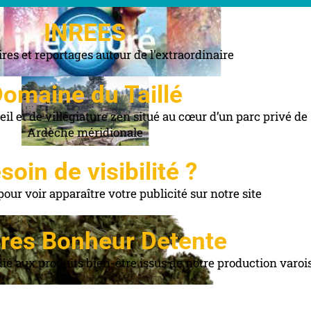
INREES
es et reportages autour de l'extraordinaire
omaine du Taillé
il et de villégiature zen situé au cœur d’un parc privé de
Ardèche méridionale
soin de visibilité ?
ur voir apparaître votre publicité sur notre site
ures Bonheur Detente
ié aux produits bien-être issus de notre production varoi